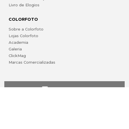
Livro de Elogios
COLORFOTO
Sobre a Colorfoto
Lojas Colorfoto
Academia
Galeria
ClickMag
Marcas Comercializadas
lojaonline@colorfoto.pt
© 2026 COLORFOTO marca comercial da Barreiros da Silva,
Lda. Todos os direitos reservados