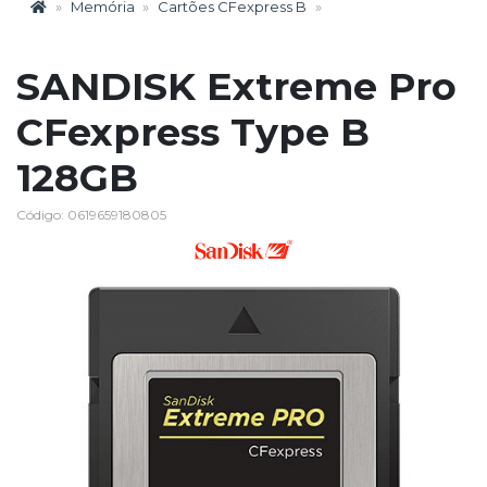
Memória
Cartões CFexpress B
SANDISK Extreme Pro
CFexpress Type B
128GB
Código: 0619659180805