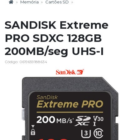
Memória
Cartões SD
SANDISK Extreme
PRO SDXC 128GB
200MB/seg UHS-I
Código: 0619659188634