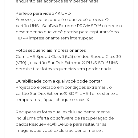
enquanto ela acontece sem perder nada.
Perfeito para vídeo 4K UHD
Às vezes, a velocidade é o que você precisa. O
cartão UHS-I SanDisk Extreme PRO® SD™ oferece o
desempenho que você precisa para capturar vídeo
HD 4K impressionante sem interrupção .
Fotos sequenciais impressionantes
Com UHS Speed Class 3 (U3) e Video Speed Class 30
(V30) , o cartão SanDisk Extreme® PLUS SD™ UHS-I
permite tirar fotos sequenciais sem perder nada.
Durabilidade com a qual você pode contar
Projetado e testado em condições extremas , o
cartão SanDisk Extreme® SD™ UHS-I é resistente à
temperatura, água, choque e raios-X.
Recupere as fotos que excluiu acidentalmente
Inclui uma oferta do software de recuperação de
dados RescuePRO® Deluxe para restaurar as
imagens que você excluiu acidentalmente .