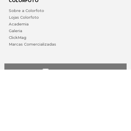
COLORFOTO
Sobre a Colorfoto
Lojas Colorfoto
Academia
Galeria
ClickMag
Marcas Comercializadas
lojaonline@colorfoto.pt
© 2026 COLORFOTO marca comercial da Barreiros da Silva,
Lda. Todos os direitos reservados