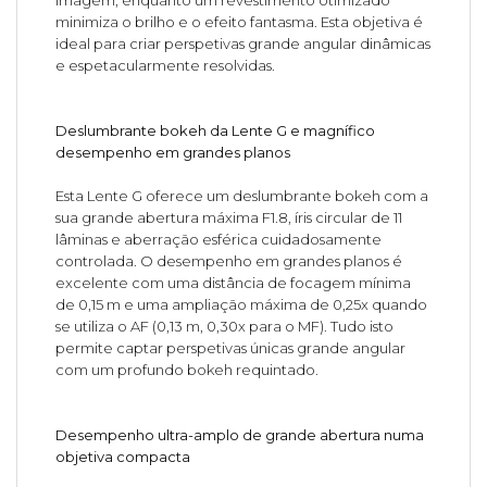
imagem, enquanto um revestimento otimizado
minimiza o brilho e o efeito fantasma. Esta objetiva é
ideal para criar perspetivas grande angular dinâmicas
e espetacularmente resolvidas.
Deslumbrante bokeh da Lente G e magnífico
desempenho em grandes planos
Esta Lente G oferece um deslumbrante bokeh com a
sua grande abertura máxima F1.8, íris circular de 11
lâminas e aberração esférica cuidadosamente
controlada. O desempenho em grandes planos é
excelente com uma distância de focagem mínima
de 0,15 m e uma ampliação máxima de 0,25x quando
se utiliza o AF (0,13 m, 0,30x para o MF). Tudo isto
permite captar perspetivas únicas grande angular
com um profundo bokeh requintado.
Desempenho ultra-amplo de grande abertura numa
objetiva compacta