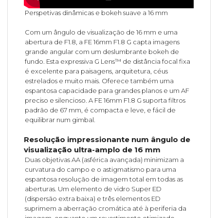
Perspetivas dinâmicas e bokeh suave a 16 mm
Com um ângulo de visualização de 16 mm e uma
abertura de F1.8, a FE 16mm F1.8 G capta imagens
grande angular com um deslumbrante bokeh de
fundo. Esta expressiva G Lens™ de distância focal fixa
é excelente para paisagens, arquitetura, céus
estrelados e muito mais. Oferece também uma
espantosa capacidade para grandes planos e um AF
preciso e silencioso. A FE 16mm F1.8 G suporta filtros
padrão de 67 mm, é compacta e leve, e fácil de
equilibrar num gimbal.
Resolução impressionante num ângulo de
visualização ultra-amplo de 16 mm
Duas objetivas AA (asférica avançada) minimizam a
curvatura do campo e o astigmatismo para uma
espantosa resolução de imagem total em todas as
aberturas. Um elemento de vidro Super ED
(dispersão extra baixa) e três elementos ED
suprimem a aberração cromática até à periferia da