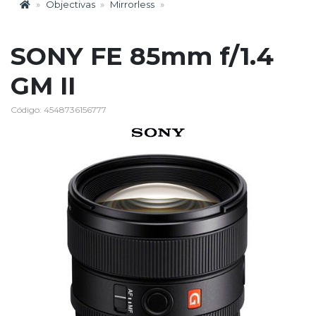
Objectivas
Mirrorless
SONY FE 85mm f/1.4
GM II
Código: 4548736156777