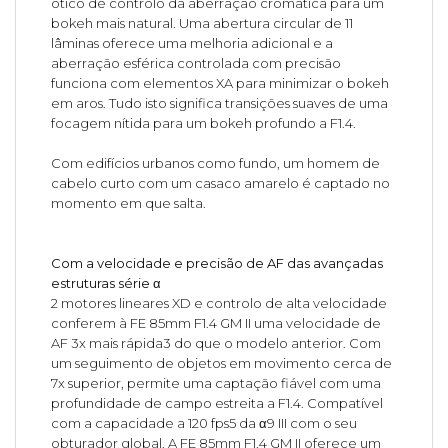
ótico de controlo da aberração cromática para um
bokeh mais natural. Uma abertura circular de 11
lâminas oferece uma melhoria adicional e a
aberração esférica controlada com precisão
funciona com elementos XA para minimizar o bokeh
em aros. Tudo isto significa transições suaves de uma
focagem nítida para um bokeh profundo a F1.4.
Com edifícios urbanos como fundo, um homem de
cabelo curto com um casaco amarelo é captado no
momento em que salta.
Com a velocidade e precisão de AF das avançadas
estruturas série α
2 motores lineares XD e controlo de alta velocidade
conferem à FE 85mm F1.4 GM II uma velocidade de
AF 3x mais rápida3 do que o modelo anterior. Com
um seguimento de objetos em movimento cerca de
7x superior, permite uma captação fiável com uma
profundidade de campo estreita a F1.4. Compatível
com a capacidade a 120 fps5 da α9 III com o seu
obturador global. A FE 85mm F1.4 GM II oferece um