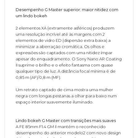
Desempenho G Master superior: maior nitidez com
um lindo bokeh
2 elementos XA (extramente asféricos) produzem
uma resolução incrível até às margens com 2
elementos de vidro ED (dispersão extra baixa) a
minimizar a aberração cromática. Os olhos e
expressões são captados com uma nitidez ímpar
apesar do enquadramento. O Sony Nano AR Coating
II suprime o brilho e o efeito fantasma com quase
qualquer tipo de luz. A distância focal mínima é de
0,85 m (AF)/0,8 m (MF).
Um retrato captado de cima mostra uma mulher
negra com longas pestanas a olhar para baixo num
espaço interior suavemente iluminado.
Lindo bokeh G Master com transições mais suaves
A FE 85mm F1.4 GM II mantém o reconhecido
desempenho do anterior modelo2 com novo design