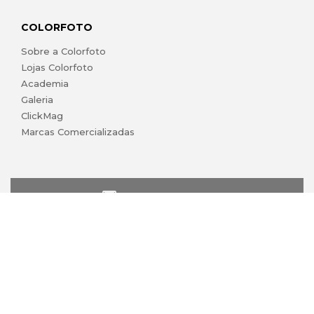
COLORFOTO
Sobre a Colorfoto
Lojas Colorfoto
Academia
Galeria
ClickMag
Marcas Comercializadas
lojaonline@colorfoto.pt
© 2026 COLORFOTO marca comercial da Barreiros da Silva,
Lda. Todos os direitos reservados