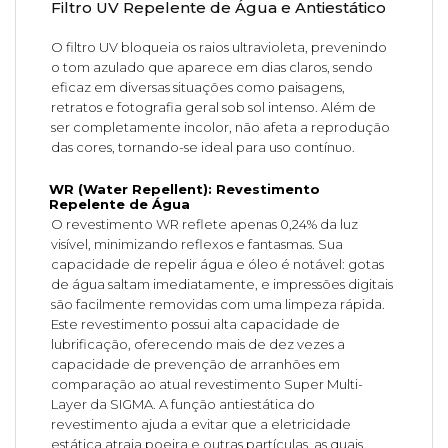
Filtro UV Repelente de Água e Antiestático
O filtro UV bloqueia os raios ultravioleta, prevenindo
o tom azulado que aparece em dias claros, sendo
eficaz em diversas situações como paisagens,
retratos e fotografia geral sob sol intenso. Além de
ser completamente incolor, não afeta a reprodução
das cores, tornando-se ideal para uso contínuo.
WR (Water Repellent): Revestimento
Repelente de Água
O revestimento WR reflete apenas 0,24% da luz
visível, minimizando reflexos e fantasmas. Sua
capacidade de repelir água e óleo é notável: gotas
de água saltam imediatamente, e impressões digitais
são facilmente removidas com uma limpeza rápida.
Este revestimento possui alta capacidade de
lubrificação, oferecendo mais de dez vezes a
capacidade de prevenção de arranhões em
comparação ao atual revestimento Super Multi-
Layer da SIGMA. A função antiestática do
revestimento ajuda a evitar que a eletricidade
estática atraia poeira e outras partículas, as quais