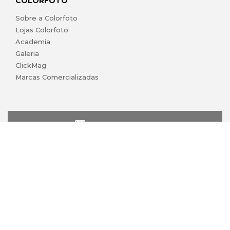
COLORFOTO
Sobre a Colorfoto
Lojas Colorfoto
Academia
Galeria
ClickMag
Marcas Comercializadas
lojaonline@colorfoto.pt
© 2026 COLORFOTO marca comercial da Barreiros da Silva,
Lda. Todos os direitos reservados