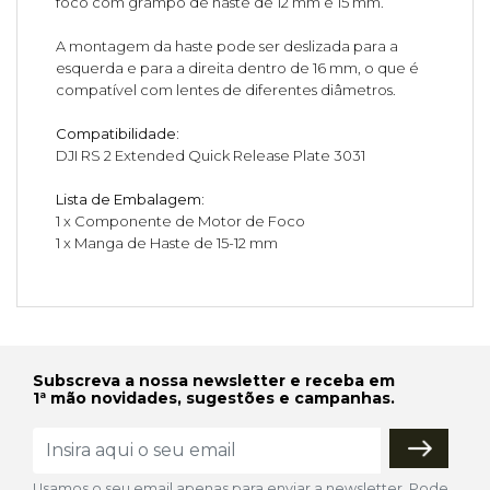
foco com grampo de haste de 12 mm e 15 mm.
A montagem da haste pode ser deslizada para a
esquerda e para a direita dentro de 16 mm, o que é
compatível com lentes de diferentes diâmetros.
Compatibilidade:
DJI RS 2 Extended Quick Release Plate 3031
Lista de Embalagem:
1 x Componente de Motor de Foco
1 x Manga de Haste de 15-12 mm
Subscreva a nossa newsletter e receba em
1ª mão novidades, sugestões e campanhas.
Usamos o seu email apenas para enviar a newsletter. Pode