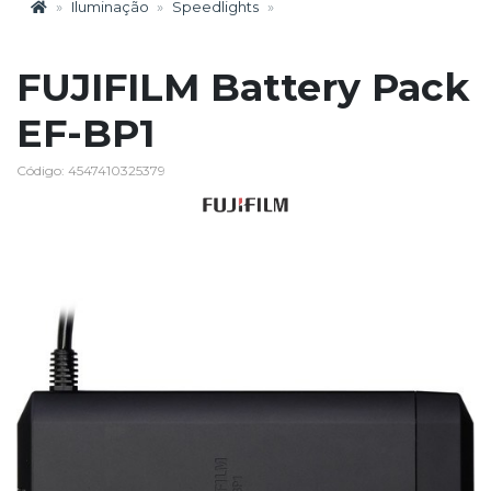
Iluminação
Speedlights
FUJIFILM Battery Pack
EF-BP1
Código: 4547410325379