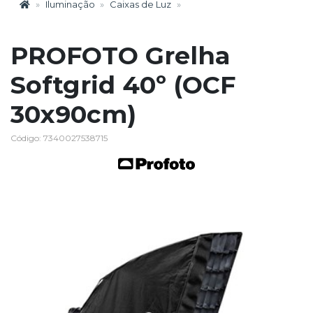
Iluminação
Caixas de Luz
PROFOTO Grelha
Softgrid 40º (OCF
30x90cm)
Código: 7340027538715