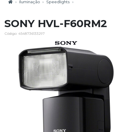
Iluminação
Speedlights
SONY HVL-F60RM2
Código: 4548736133297