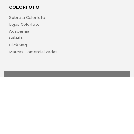
COLORFOTO
Sobre a Colorfoto
Lojas Colorfoto
Academia
Galeria
ClickMag
Marcas Comercializadas
lojaonline@colorfoto.pt
© 2026 COLORFOTO de Barreiros da Silva, Lda. Todos os
direitos reservados