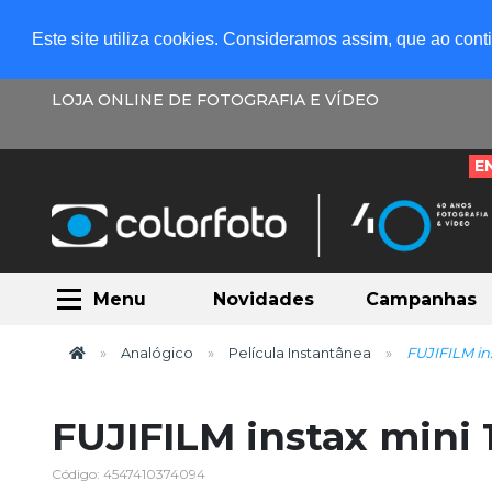
Este site utiliza cookies. Consideramos assim, que ao con
LOJA ONLINE DE FOTOGRAFIA E VÍDEO
E
Menu
Novidades
Campanhas
Analógico
Película Instantânea
FUJIFILM in
FUJIFILM instax mini
Código: 4547410374094