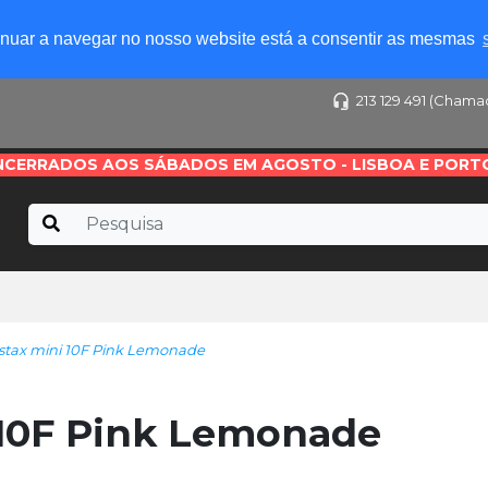
tinuar a navegar no nosso website está a consentir as mesmas
213 129 491 (Chama
NCERRADOS AOS SÁBADOS EM AGOSTO - LISBOA E PORT
stax mini 10F Pink Lemonade
 10F Pink Lemonade