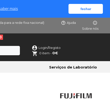
saber mais
fechar
da para a rede fixa nacional)
Ajuda
Sobre nós
O
Login/Registo
0€
0 item -
Serviços de Laboratório