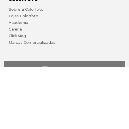
Sobre a Colorfoto
Lojas Colorfoto
Academia
Galeria
ClickMag
Marcas Comercializadas
lojaonline@colorfoto.pt
© 2026 COLORFOTO de Barreiros da Silva, Lda. Todos os
direitos reservados