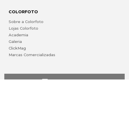
COLORFOTO
Sobre a Colorfoto
Lojas Colorfoto
Academia
Galeria
ClickMag
Marcas Comercializadas
lojaonline@colorfoto.pt
© 2026 COLORFOTO de Barreiros da Silva, Lda. Todos os
direitos reservados