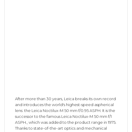
After more than 30 years, Leica breaks its own record
and introduces the world's highest-speed aspherical
lens: the Leica Noctilux-M 50 mm f/0.95 ASPH. It is the
successor to the famous Leica Noctilux-M 50 mm f/1
ASPH., which was added to the product range in 1975.
Thanks to state-of-the-art optics and mechanical