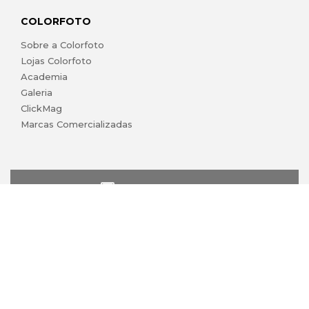
COLORFOTO
Sobre a Colorfoto
Lojas Colorfoto
Academia
Galeria
ClickMag
Marcas Comercializadas
lojaonline@colorfoto.pt
© 2026 COLORFOTO marca comercial da Barreiros da Silva,
Lda. Todos os direitos reservados