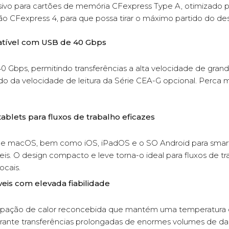
ivo para cartões de memória CFexpress Type A, otimizado pa
o CFexpress 4, para que possa tirar o máximo partido do d
patível com USB de 40 Gbps
ps, permitindo transferências a alta velocidade de grande
do da velocidade de leitura da Série CEA-G opcional. Perca
blets para fluxos de trabalho eficazes
macOS, bem como iOS, iPadOS e o SO Android para smartph
eis. O design compacto e leve torna-o ideal para fluxos de t
ocais.
eis com elevada fiabilidade
ipação de calor reconcebida que mantém uma temperatura d
ante transferências prolongadas de enormes volumes de d