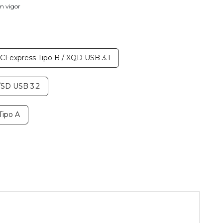
em vigor
CFexpress Tipo B / XQD USB 3.1
SD USB 3.2
ipo A