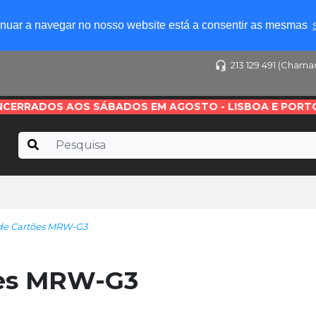
tinuar a navegar no nosso website está a consentir as mesmas
213 129 491 (Chama
NCERRADOS AOS SÁBADOS EM AGOSTO - LISBOA E PORT
 de Cartões MRW-G3
ões MRW-G3