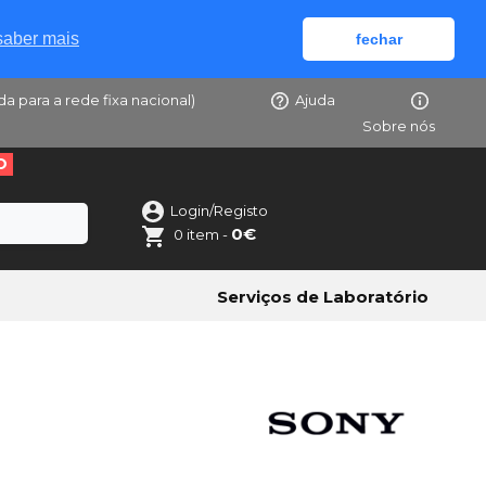
saber mais
fechar
da para a rede fixa nacional)
Ajuda
Sobre nós
O
Login/Registo
0€
0 item -
Serviços de Laboratório