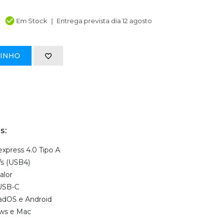
Em Stock
Entrega prevista dia 12 agosto
RINHO
s:
express 4.0 Tipo A
/s (USB4)
alor
 USB-C
adOS e Android
ws e Mac