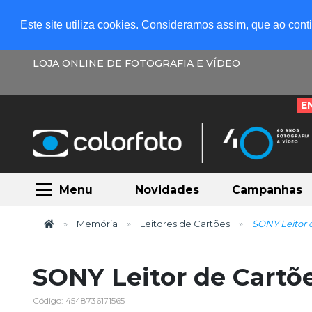
Este site utiliza cookies. Consideramos assim, que ao con
LOJA ONLINE DE FOTOGRAFIA E VÍDEO
E
Menu
Novidades
Campanhas
Memória
Leitores de Cartões
SONY Leitor
SONY Leitor de Cart
Código: 4548736171565