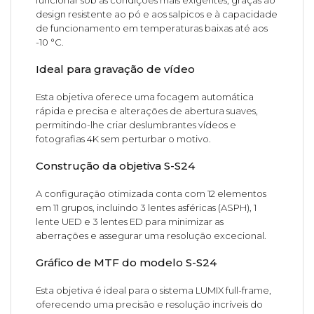
funcionar sob as condições mais exigentes, graças ao
design resistente ao pó e aos salpicos e à capacidade
de funcionamento em temperaturas baixas até aos
-10 °C.
Ideal para gravação de vídeo
Esta objetiva oferece uma focagem automática
rápida e precisa e alterações de abertura suaves,
permitindo-lhe criar deslumbrantes vídeos e
fotografias 4K sem perturbar o motivo.
Construção da objetiva S-S24
A configuração otimizada conta com 12 elementos
em 11 grupos, incluindo 3 lentes asféricas (ASPH), 1
lente UED e 3 lentes ED para minimizar as
aberrações e assegurar uma resolução excecional.
Gráfico de MTF do modelo S-S24
Esta objetiva é ideal para o sistema LUMIX full-frame,
oferecendo uma precisão e resolução incríveis do