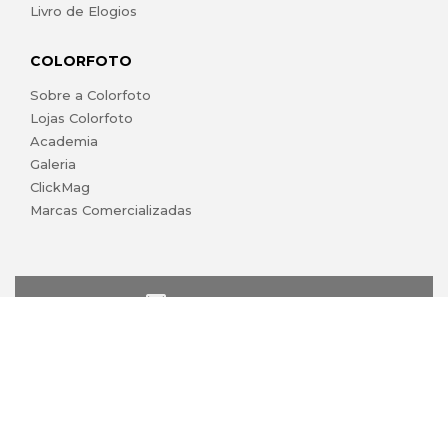
Livro de Elogios
COLORFOTO
Sobre a Colorfoto
Lojas Colorfoto
Academia
Galeria
ClickMag
Marcas Comercializadas
lojaonline@colorfoto.pt
© 2026 COLORFOTO marca comercial da Barreiros da Silva,
Lda. Todos os direitos reservados