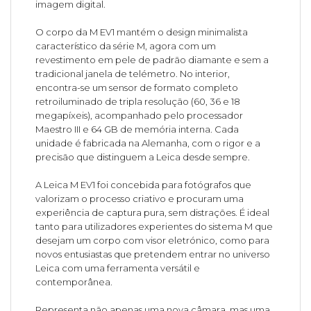
imagem digital.
O corpo da M EV1 mantém o design minimalista
característico da série M, agora com um
revestimento em pele de padrão diamante e sem a
tradicional janela de telémetro. No interior,
encontra-se um sensor de formato completo
retroiluminado de tripla resolução (60, 36 e 18
megapíxeis), acompanhado pelo processador
Maestro III e 64 GB de memória interna. Cada
unidade é fabricada na Alemanha, com o rigor e a
precisão que distinguem a Leica desde sempre.
A Leica M EV1 foi concebida para fotógrafos que
valorizam o processo criativo e procuram uma
experiência de captura pura, sem distrações. É ideal
tanto para utilizadores experientes do sistema M que
desejam um corpo com visor eletrónico, como para
novos entusiastas que pretendem entrar no universo
Leica com uma ferramenta versátil e
contemporânea.
Representa não apenas uma nova câmara, mas uma