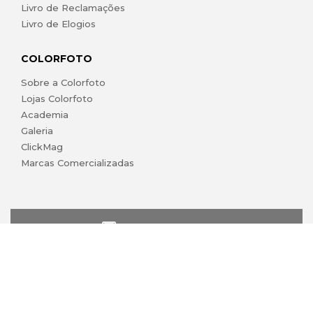
Livro de Reclamações
Livro de Elogios
COLORFOTO
Sobre a Colorfoto
Lojas Colorfoto
Academia
Galeria
ClickMag
Marcas Comercializadas
lojaonline@colorfoto.pt
© 2026 COLORFOTO marca comercial da Barreiros da Silva,