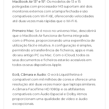
MacBook Air 13" e 15"
: Os modelos de 13 e 15
polegadas com processador M3 suportam até dois
monitores externos com a tampa fechada e são
compatíveis com Wi-Fi 6E, oferecendo velocidades
até duas vezes mais rápidas que o Wi-Fi 6.
Primeiro Mac
: Se é novo no universo Mac, descobrirá
que o MacBook Air funciona de forma integrada
com o iPhone, proporcionando uma experiência de
utilização fácil e intuitiva. A configuração é simples,
permitindo a transferência de ficheiros, apps e mais
do seu antigo PC ou Mac. Com o iCloud, todos os
seus documentos e ficheiros estarão acessíveis em
todos os seus dispositivos Apple.
Ecrã, Câmara e Áudio
: O ecrã Liquid Retina é
compatível com mil milhões de cores e oferece uma
resolução até duas vezes maior que laptops similares.
A câmara FaceTime HD 1080p e os altifalantes
compatíveis com Áudio Espacial e Dolby Atmos
proporcionam uma qualidade de vídeo e áudio
excepcionais.