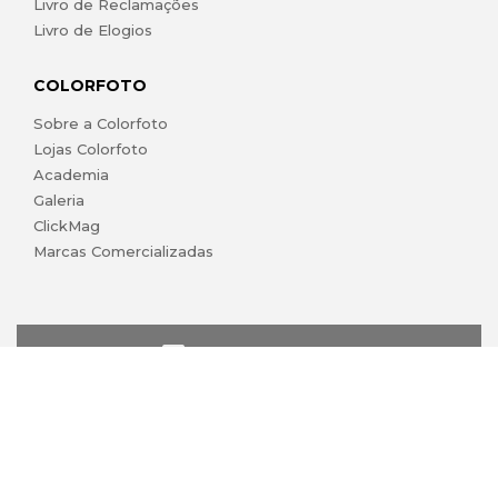
Livro de Reclamações
Livro de Elogios
COLORFOTO
Sobre a Colorfoto
Lojas Colorfoto
Academia
Galeria
ClickMag
Marcas Comercializadas
lojaonline@colorfoto.pt
© 2026 COLORFOTO marca comercial da Barreiros da Silva,