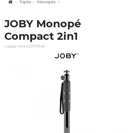
Tripés
Monopés
JOBY Monopé
Compact 2in1
Código: 8024221717945