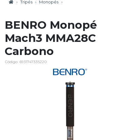
Tripés
Monopés
BENRO Monopé
Mach3 MMA28C
Carbono
Código: 6931747335220