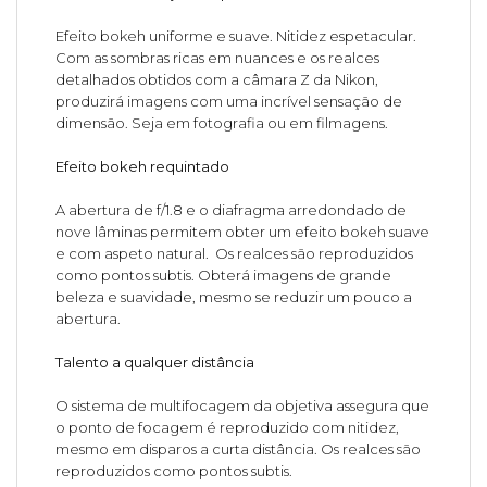
Efeito bokeh uniforme e suave. Nitidez espetacular.
Com as sombras ricas em nuances e os realces
detalhados obtidos com a câmara Z da Nikon,
produzirá imagens com uma incrível sensação de
dimensão. Seja em fotografia ou em filmagens.
Efeito bokeh requintado
A abertura de f/1.8 e o diafragma arredondado de
nove lâminas permitem obter um efeito bokeh suave
e com aspeto natural. Os realces são reproduzidos
como pontos subtis. Obterá imagens de grande
beleza e suavidade, mesmo se reduzir um pouco a
abertura.
Talento a qualquer distância
O sistema de multifocagem da objetiva assegura que
o ponto de focagem é reproduzido com nitidez,
mesmo em disparos a curta distância. Os realces são
reproduzidos como pontos subtis.