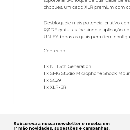
suporte anti-choque de qualidade de est
choques, um cabo XLR premium com con
Desbloqueie mais potencial criativo c
RØDE gratuitas, incluindo a aplicação 
UNIFY, todas as quais permitem configur
Conteudo
1 x NT1 5th Generation
1 x SM6 Studio Microphone Shock Moun
1 x SC29
1 x XLR-6R
Subscreva a nossa newsletter e receba em
1ª mão novidades, sugestões e campanhas.