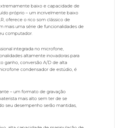
 extremamente baixo e capacidade de
uído próprio – um incrivelmente baixo
, oferece o rico som clássico de
m mais uma série de funcionalidades de
seu computador.
sional integrada no microfone,
onalidades altamente inovadoras para
to ganho, conversão A/D de alta
microfone condensador de estúdio, é
tuante – um formato de gravação
baterista mais alto sem ter de se
s do seu desempenho serão mantidas,
ixo, alta capacidade de manipulação de