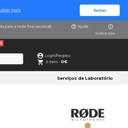
saber mais
fechar
da para a rede fixa nacional)
Ajuda
Sobre nós
O
Login/Registo
0€
0 item -
Serviços de Laboratório