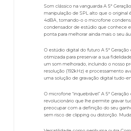
Som clássico na vanguarda A 5ª Geraçã
manipulação de SPL alto que o original 
4dBA, tornando-o o microfone condensad
condensador de estúdio que conhece e a
ponta para melhorar ainda mais o seu áu
O estúdio digital do futuro A 5ª Geração
otimizada para preservar a sua fidelid
um som melhorado, incluindo o nosso pr
resolução (192kHz) e processamento ava
uma solução de gravação digital tudo-
O microfone “inquebrável” A 5ª Geração 
revolucionário que lhe permite gravar tu
preocupar com a definição do seu ganho
sem risco de clipping ou distorção. Mud
Versatilidade como nenhuma outra Com 