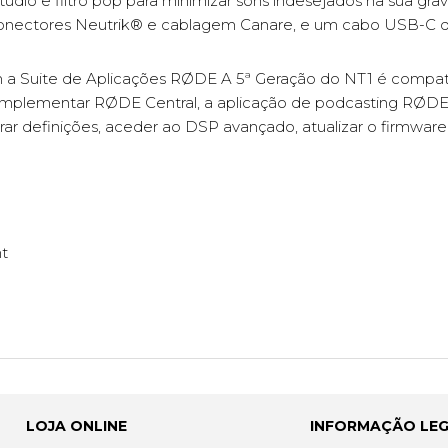
údio e filtro pop para minimizar sons indesejados na sua gra
ectores Neutrik® e cablagem Canare, e um cabo USB-C de 
om a Suite de Aplicações RØDE A 5ª Geração do NT1 é compa
complementar RØDE Central, a aplicação de podcasting RØDE
ar definições, aceder ao DSP avançado, atualizar o firmware
t
LOJA ONLINE
INFORMAÇÃO LE