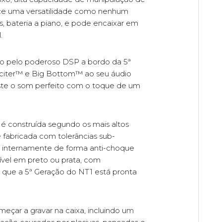
rece uma versatilidade como nenhum
s, bateria a piano, e pode encaixar em
.
 pelo poderoso DSP a bordo da 5ª
Exciter™ e Big Bottom™ ao seu áudio
ste o som perfeito com o toque de um
 construída segundo os mais altos
 fabricada com tolerâncias sub-
a internamente de forma anti-choque
nível em preto ou prata, com
 que a 5ª Geração do NT1 está pronta
eçar a gravar na caixa, incluindo um