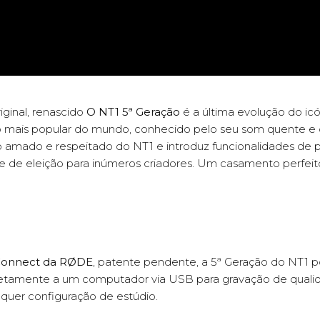
iginal, renascido
O NT1 5ª Geração
é a última evolução do icó
 mais popular do mundo, conhecido pelo seu som quente e clás
mado e respeitado do NT1 e introduz funcionalidades de po
e de eleição para inúmeros criadores. Um casamento perfeito
 Connect da RØDE
, patente pendente, a 5ª Geração do NT1 
retamente a um computador via USB para gravação de qualid
quer configuração de estúdio.