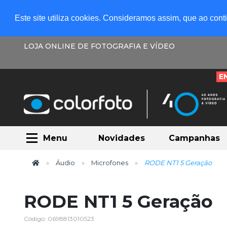
Este site utiliza cookies. Consideramos assim, que ao con
LOJA ONLINE DE FOTOGRAFIA E VÍDEO
E
Menu
Novidades
Campanhas
Áudio
Microfones
RODE NT1 5 Geração
RODE NT1 5 Geração
Código: 0698813010523