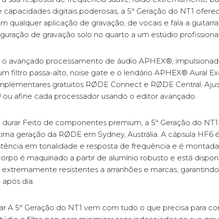
 e capacidades digitais poderosas, a 5ª Geração do NT1 ofe
 qualquer aplicação de gravação, de vocais e fala a guitarra
guração de gravação solo no quarto a um estúdio profissional
o avançado processamento de áudio APHEX®, impulsionado
m filtro passa-alto, noise gate e o lendário APHEX® Aural 
complementares gratuitos RØDE Connect e RØDE Central. Aju
™ ou afine cada processador usando o editor avançado.
durar Feito de componentes premium, a 5ª Geração do NT1 é
ltima geração da RØDE em Sydney, Austrália. A cápsula HF6 é
istência em tonalidade e resposta de frequência e é montad
 corpo é maquinado a partir de alumínio robusto e está dispo
extremamente resistentes a arranhões e marcas, garantindo
 após dia.
ar A 5ª Geração do NT1 vem com tudo o que precisa para com