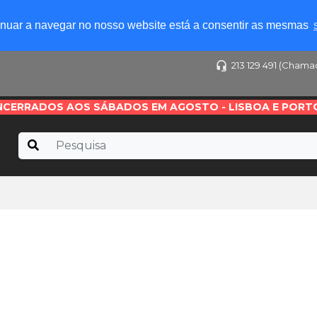
tinuar a navegar no nosso website está a consentir as mesmas
213 129 491 (Chama
NCERRADOS AOS SÁBADOS EM AGOSTO - LISBOA E PORT