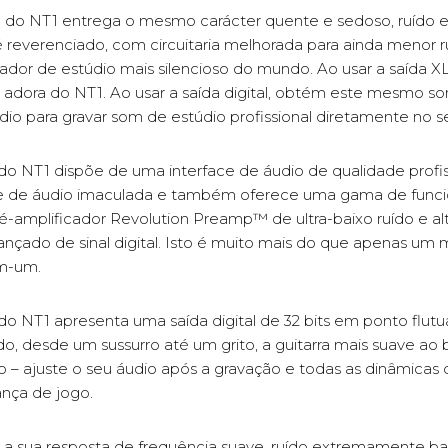
o do NT1 entrega o mesmo carácter quente e sedoso, ruído
é reverenciado, com circuitaria melhorada para ainda menor r
or de estúdio mais silencioso do mundo. Ao usar a saída XLR
dora do NT1. Ao usar a saída digital, obtém este mesmo so
dio para gravar som de estúdio profissional diretamente no 
 do NT1 dispõe de uma interface de áudio de qualidade profis
ade de áudio imaculada e também oferece uma gama de funci
é-amplificador Revolution Preamp™ de ultra-baixo ruído e al
nçado de sinal digital. Isto é muito mais do que apenas um 
em-um.
do NT1 apresenta uma saída digital de 32 bits em ponto flu
do, desde um sussurro até um grito, a guitarra mais suave ao 
 – ajuste o seu áudio após a gravação e todas as dinâmica
ança de jogo.
a sua resposta de frequência suave, ruído extremamente ba