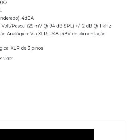
00O
L
onderado): 4dBA
 1 Volt/Pascal (25 mV @ 94 dB SPL) +/- 2 dB @ 1 kHz
ão Analógica: Via XLR: P48 (48V de alimentação
ica: XLR de 3 pinos
em vigor