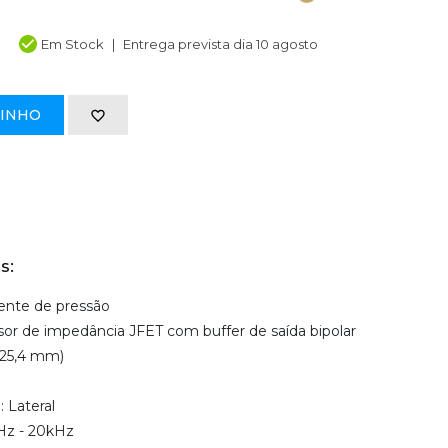
Em Stock
Entrega prevista dia 10 agosto
RINHO
s:
iente de pressão
rsor de impedância JFET com buffer de saída bipolar
(25,4 mm)
 Lateral
0Hz - 20kHz