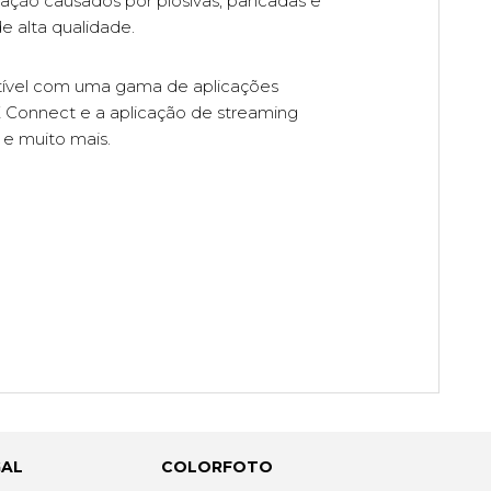
vação causados por plosivas, pancadas e
alta qualidade.
tível com uma gama de aplicações
 Connect e a aplicação de streaming
 e muito mais.
GAL
COLORFOTO