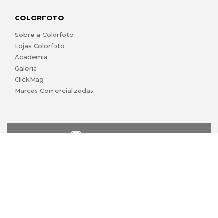
COLORFOTO
Sobre a Colorfoto
Lojas Colorfoto
Academia
Galeria
ClickMag
Marcas Comercializadas
lojaonline@colorfoto.pt
© 2026 COLORFOTO marca comercial da Barreiros da Silva,
Lda. Todos os direitos reservados