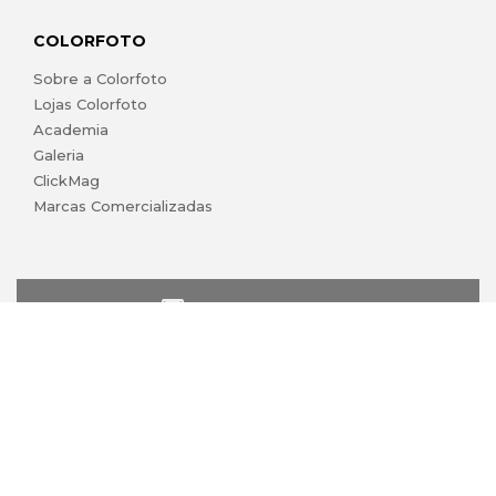
COLORFOTO
Sobre a Colorfoto
Lojas Colorfoto
Academia
Galeria
ClickMag
Marcas Comercializadas
lojaonline@colorfoto.pt
© 2026 COLORFOTO marca comercial da Barreiros da Silva,
Lda. Todos os direitos reservados