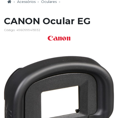
Acessórios
Oculares
CANON Ocular EG
Código: 4960999415932