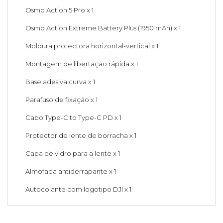
Osmo Action 5 Pro x 1
Osmo Action Extreme Battery Plus (1950 mAh) x 1
Moldura protectora horizontal-vertical x 1
Montagem de libertação rápida x 1
Base adesiva curva x 1
Parafuso de fixação x 1
Cabo Type-C to Type-C PD x 1
Protector de lente de borracha x 1
Capa de vidro para a lente x 1
Almofada antiderrapante x 1
Autocolante com logotipo DJI x 1