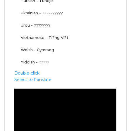
Turkish - Türkçe
Ukrainian - ??????????
Urdu - ????????
Vietnamese - Ti?ng Vi?t
Welsh - Cymraeg
Yiddish - ?????
Double-click
Select to translate