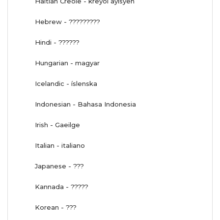
Haitian Creole - kreyòl ayisyen
Hebrew - ?????????
Hindi - ??????
Hungarian - magyar
Icelandic - íslenska
Indonesian - Bahasa Indonesia
Irish - Gaeilge
Italian - italiano
Japanese - ???
Kannada - ?????
Korean - ???