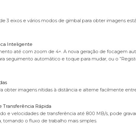
de 3 eixos e vários modos de gimbal para obter imagens estáv
a Inteligente
imento até com zoom de 4×. A nova geração de focagem aut
ara seguimento automático e toque para mudar, ou o “Register
das
obter imagens nítidas à distância e alterne facilmente entre
 Transferência Rápida
e velocidades de transferência até 800 MB/s, pode gravar e 
tornando o fluxo de trabalho mais simples.