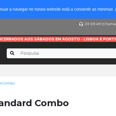
tinuar a navegar no nosso website está a consentir as mesmas
213 129 491 (Chama
NCERRADOS AOS SÁBADOS EM AGOSTO - LISBOA E PORT
rd Combo
tandard Combo