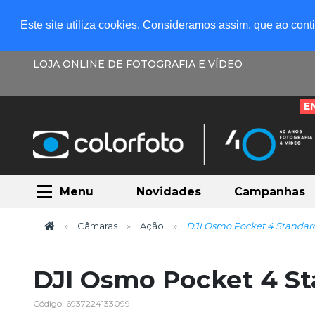
Este site utiliza cookies. Consideramos assim, que ao con
LOJA ONLINE DE FOTOGRAFIA E VÍDEO
E
Menu
Novidades
Campanhas
Câmaras
Ação
DJI Osmo Pocket 4 Standa
DJI Osmo Pocket 4 S
Código: 6937224133099