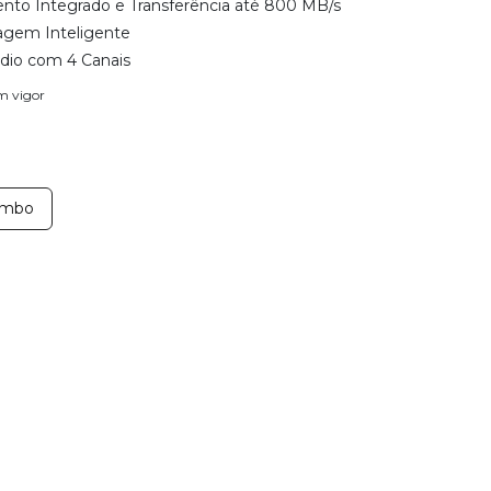
to Integrado e Transferência até 800 MB/s
agem Inteligente
dio com 4 Canais
em vigor
ombo