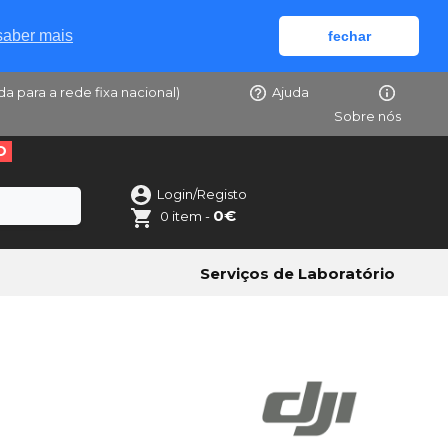
saber mais
fechar
da para a rede fixa nacional)
Ajuda
Sobre nós
O
Login/Registo
0€
0 item -
Serviços de Laboratório