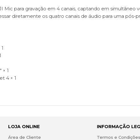
DJI Mic para gravação em 4 canais, captando em simultâneo 
ssar diretamente os quatro canais de áudio para uma pós-pr
 1
1
 × 1
t 4 × 1
LOJA ONLINE
INFORMAÇÃO LE
Área de Cliente
Termos e Condiçõe