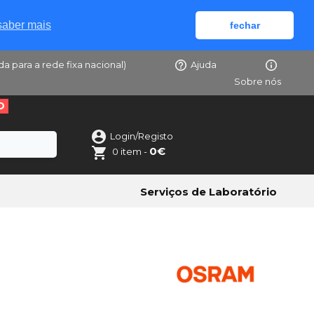
saber mais
fechar
da para a rede fixa nacional)
Ajuda
Sobre nós
O
Login/Registo
0€
0 item -
Serviços de Laboratório