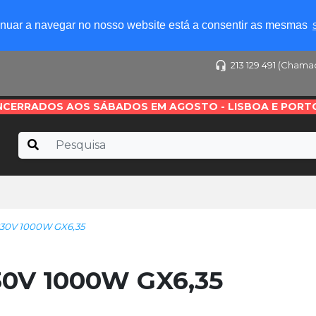
tinuar a navegar no nosso website está a consentir as mesmas
213 129 491 (Chama
NCERRADOS AOS SÁBADOS EM AGOSTO - LISBOA E PORT
230V 1000W GX6,35
30V 1000W GX6,35