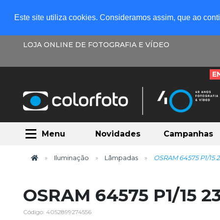
Este site utiliza cookies. Consideramos assim, que ao con
LOJA ONLINE DE FOTOGRAFIA E VÍDEO
E
Menu
Novidades
Campanhas
Iluminação
Lâmpadas
OSRAM 64575 P1/15 
OSRAM 64575 P1/15 2
Código: 4052899274556