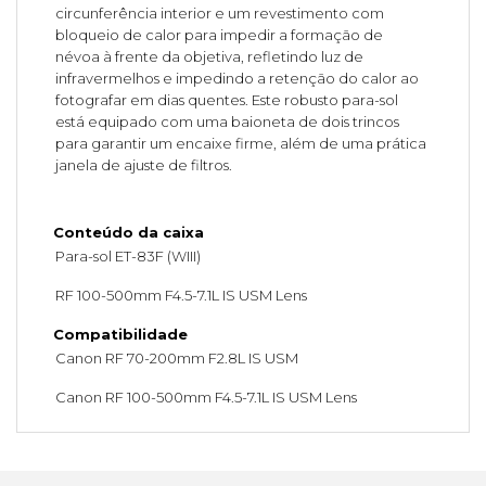
circunferência interior e um revestimento com
bloqueio de calor para impedir a formação de
névoa à frente da objetiva, refletindo luz de
infravermelhos e impedindo a retenção do calor ao
fotografar em dias quentes. Este robusto para-sol
está equipado com uma baioneta de dois trincos
para garantir um encaixe firme, além de uma prática
janela de ajuste de filtros.
Conteúdo da caixa
Para-sol ET-83F (WIII)
RF 100-500mm F4.5-7.1L IS USM Lens
Compatibilidade
Canon RF 70-200mm F2.8L IS USM
Canon RF 100-500mm F4.5-7.1L IS USM Lens