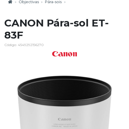
Objectivas
Pára-sois
CANON Pára-sol ET-
83F
Código: 4549292156270