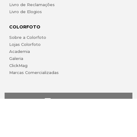
Livro de Reclamações
Livro de Elogios
COLORFOTO
Sobre a Colorfoto
Lojas Colorfoto
Academia
Galeria
ClickMag
Marcas Comercializadas
lojaonline@colorfoto.pt
© 2026 COLORFOTO de Barreiros da Silva, Lda. Todos os