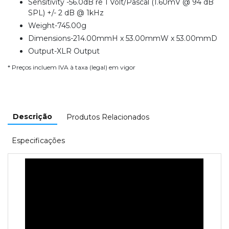
Sensitivity -56.0dB re 1 Volt/Pascal (1.60mV @ 94 dB
SPL) +/- 2 dB @ 1kHz
Weight-745.00g
Dimensions-214.00mmH x 53.00mmW x 53.00mmD
Output-XLR Output
* Preços incluem IVA à taxa (legal) em vigor
Descrição
Produtos Relacionados
Especificações