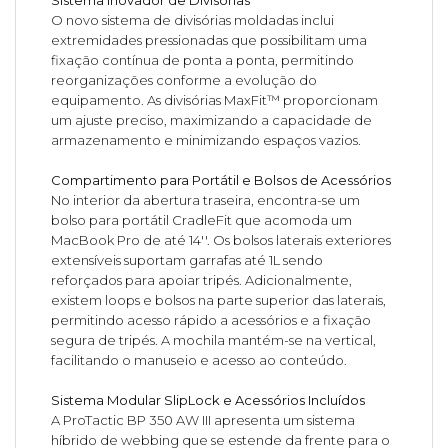
Sistema Inovador de Divisórias
O novo sistema de divisórias moldadas inclui
extremidades pressionadas que possibilitam uma
fixação contínua de ponta a ponta, permitindo
reorganizações conforme a evolução do
equipamento. As divisórias MaxFit™ proporcionam
um ajuste preciso, maximizando a capacidade de
armazenamento e minimizando espaços vazios.
Compartimento para Portátil e Bolsos de Acessórios
No interior da abertura traseira, encontra-se um
bolso para portátil CradleFit que acomoda um
MacBook Pro de até 14''. Os bolsos laterais exteriores
extensíveis suportam garrafas até 1L sendo
reforçados para apoiar tripés. Adicionalmente,
existem loops e bolsos na parte superior das laterais,
permitindo acesso rápido a acessórios e a fixação
segura de tripés. A mochila mantém-se na vertical,
facilitando o manuseio e acesso ao conteúdo.
Sistema Modular SlipLock e Acessórios Incluídos
A ProTactic BP 350 AW III apresenta um sistema
híbrido de webbing que se estende da frente para o