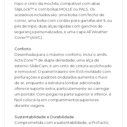
topo e cinto da mochila, compatível com abas
SlipLock™ e com bolsas MOLLE ou PALS. Os
acessórios incluídos são: uma bolsa com fecho de
correr, uma bolsa com cordão para garrafas até 1L ou
pés de tripé, duas alças rápidas com ganchos de
segurança personalizados, e uma capa All Weather
Cover™ (AWC).
Conforto
Desenhada para o máximo conforto, inclui o arnês
ActivZone™ de dupla densidade, uma alça de
esterno SlideCam, e um cinto de cintura acolchoado
e removível. O painel traseiro em EVA moldado com
perfurações e padrões ondulados aumenta o fluxo
de ar, enquanto a estrutura lombar adicionada
oferece suporte extra, particularmente ao carregar
um portátil. Com pegas na parte superior e inferior, é
fácil colocá-la em compartimentos superiores
durante viagens.
Sustentabilidade e Durabilidade
Comprometida com a sustentabilidade, a ProTactic