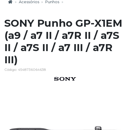
Acessórios
Punhos
SONY Punho GP-X1EM
(a9 / a7 II / a7R II / a7S
II / a7S II / a7 III / a7R
III)
Código: 4548736064638