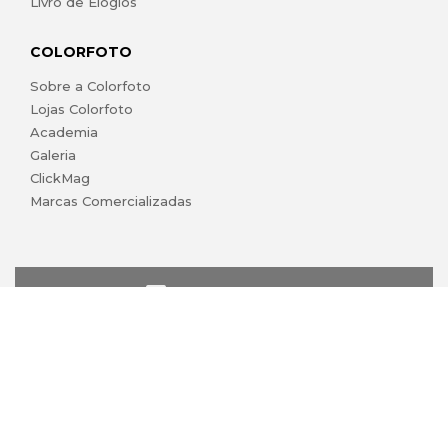
Livro de Elogios
COLORFOTO
Sobre a Colorfoto
Lojas Colorfoto
Academia
Galeria
ClickMag
Marcas Comercializadas
lojaonline@colorfoto.pt
© 2026 COLORFOTO de Barreiros da Silva, Lda. Todos os
direitos reservados