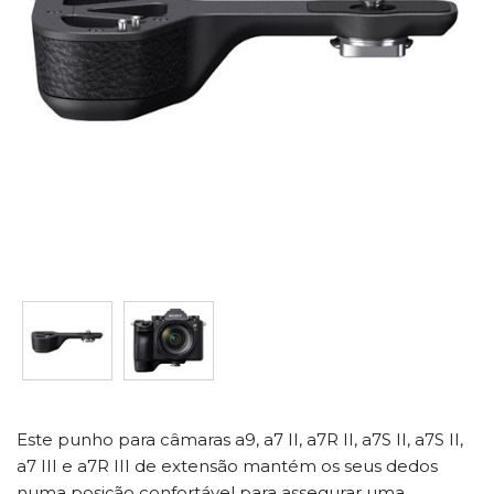
Este punho para câmaras a9, a7 II, a7R II, a7S II, a7S II,
a7 III e a7R III de extensão mantém os seus dedos
numa posição confortável para assegurar uma