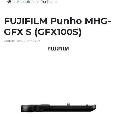
Acessórios
Punhos
FUJIFILM Punho MHG-
GFX S (GFX100S)
Código: 4547410449297