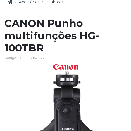
Acessórios
Punhos
CANON Punho
multifunções HG-
100TBR
Código: 4549292157956