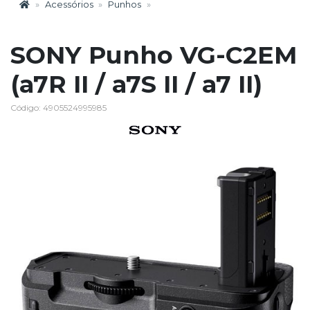
Acessórios
Punhos
SONY Punho VG-C2EM
(a7R II / a7S II / a7 II)
Código: 4905524995985