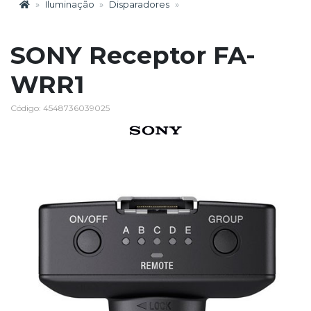
Iluminação
Disparadores
SONY Receptor FA-
WRR1
Código: 4548736039025