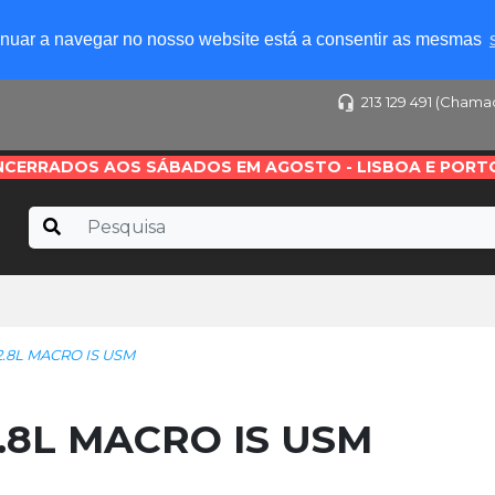
tinuar a navegar no nosso website está a consentir as mesmas
213 129 491 (Chama
NCERRADOS AOS SÁBADOS EM AGOSTO - LISBOA E PORT
.8L MACRO IS USM
.8L MACRO IS USM