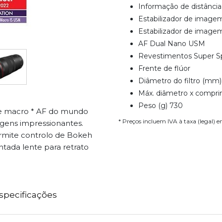
Informação de distânci
Estabilizador de image
Estabilizador de imagem
AF Dual Nano USM
Revestimentos Super S
Frente de flúor
Diâmetro do filtro (mm)
Máx. diâmetro x compri
Peso (g) 730
e macro * AF do mundo
* Preços incluem IVA à taxa (legal) 
gens impressionantes.
ermite controlo de Bokeh
tada lente para retrato
specificações