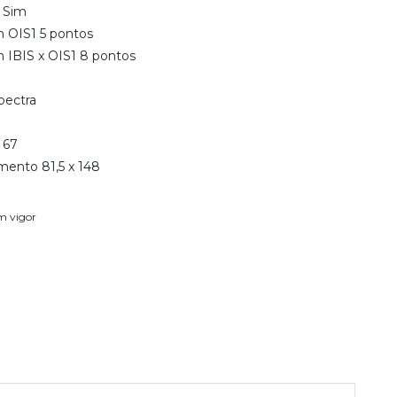
a Sim
m OIS1 5 pontos
 IBIS x OIS1 8 pontos
pectra
 67
mento 81,5 x 148
em vigor