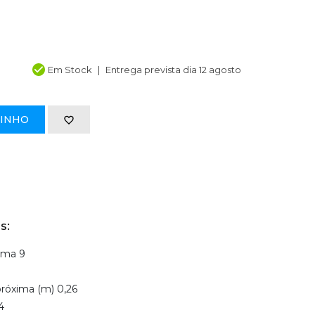
Em Stock
Entrega prevista dia 12 agosto
RINHO
s:
gma 9
próxima (m) 0,26
4