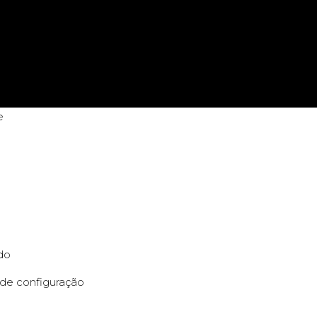
e
o
ido
 de configuração