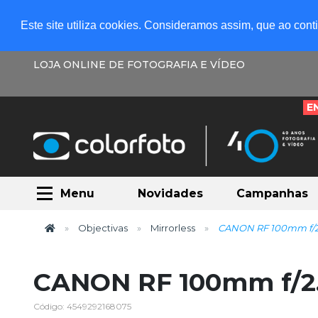
Este site utiliza cookies. Consideramos assim, que ao con
LOJA ONLINE DE FOTOGRAFIA E VÍDEO
E
Menu
Novidades
Campanhas
Objectivas
Mirrorless
CANON RF 100mm f/2
CANON RF 100mm f/2
Código: 4549292168075