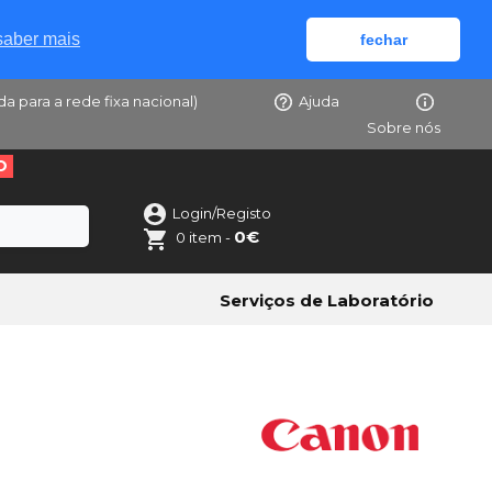
saber mais
fechar
da para a rede fixa nacional)
Ajuda
Sobre nós
O
Login/Registo
0€
0 item -
Serviços de Laboratório