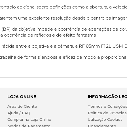
controlo adicional sobre definições como a abertura, a veloc
garantem uma excelente resolução desde o centro da image
ul (BR) da objetiva impede a ocorrência de aberrações de cor
a ocorrência de reflexos e de efeito fantasma
ápida entre a objetiva e a câmara, a RF 85mm F1.2L USM DS
trabalha de forma silenciosa e eficaz de modo a proporcionar
LOJA ONLINE
INFORMAÇÃO LE
Área de Cliente
Termos e Condiçõe
Ajuda / FAQ
Política de Privacid
Comprar na Loja Online
Utilização Cookies
Modos de Pagamento
Financiamento