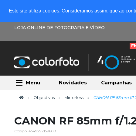
Este site utiliza cookies. Consideramos assim, que ao con
LOJA ONLINE DE FOTOGRAFIA E VÍDEO
E
Menu
Novidades
Campanhas
Objectivas
Mirrorless
CANON RF 85mm f/1.
CANON RF 85mm f/1.
Código: 4549292159608