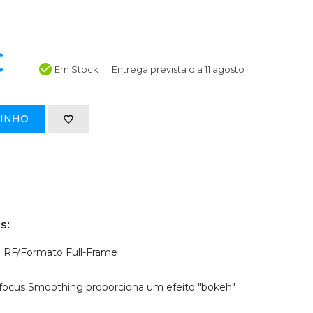
€
Em Stock
Entrega prevista dia 11 agosto
RINHO
s:
RF/Formato Full-Frame
ocus Smoothing proporciona um efeito "bokeh"