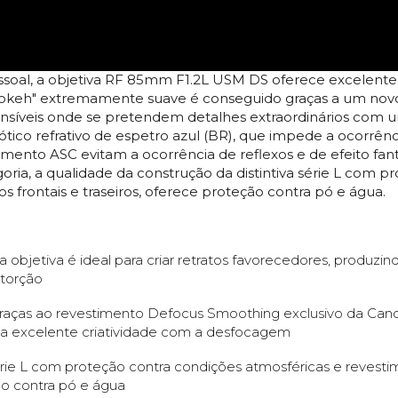
oal, a objetiva RF 85mm F1.2L USM DS oferece excelente n
"bokeh" extremamente suave é conseguido graças a um no
 sensíveis onde se pretendem detalhes extraordinários com
 ótico refrativo de espetro azul (BR), que impede a ocorrênc
imento ASC evitam a ocorrência de reflexos e de efeito fa
oria, a qualidade da construção da distintiva série L com 
 frontais e traseiros, oferece proteção contra pó e água.
objetiva é ideal para criar retratos favorecedores, produzin
storção
graças ao revestimento Defocus Smoothing exclusivo da Can
iona excelente criatividade com a desfocagem
érie L com proteção contra condições atmosféricas e revest
ção contra pó e água