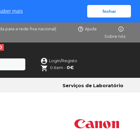
saber mais
fechar
da para a rede fixa nacional)
Ajuda
Sobre nós
O
Login/Registo
0€
0 item -
Serviços de Laboratório