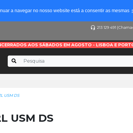
tinuar a navegar no nosso website está a consentir as mesmas
213 129 491 (Chama
NCERRADOS AOS SÁBADOS EM AGOSTO - LISBOA E PORT
2L USM DS
2L USM DS