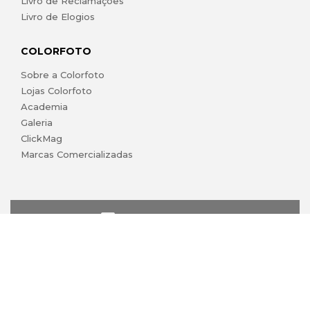
Livro de Reclamações
Livro de Elogios
COLORFOTO
Sobre a Colorfoto
Lojas Colorfoto
Academia
Galeria
ClickMag
Marcas Comercializadas
lojaonline@colorfoto.pt
© 2026 COLORFOTO marca comercial da Barreiros da Silva,