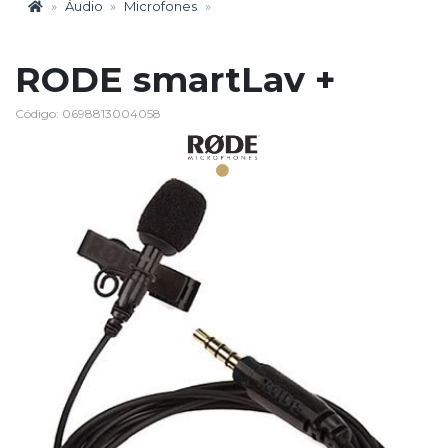
Áudio
Microfones
RODE smartLav +
Código: 0698813004058