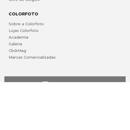
COLORFOTO
Sobre a Colorfoto
Lojas Colorfoto
Academia
Galeria
ClickMag
Marcas Comercializadas
lojaonline@colorfoto.pt
© 2026 COLORFOTO marca comercial da Barreiros da Silva,
Lda. Todos os direitos reservados