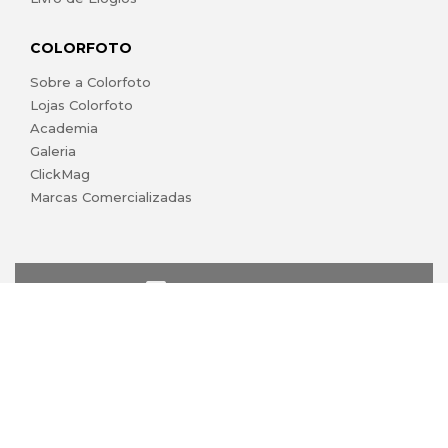
COLORFOTO
Sobre a Colorfoto
Lojas Colorfoto
Academia
Galeria
ClickMag
Marcas Comercializadas
lojaonline@colorfoto.pt
© 2026 COLORFOTO marca comercial da Barreiros da Silva,
Lda. Todos os direitos reservados