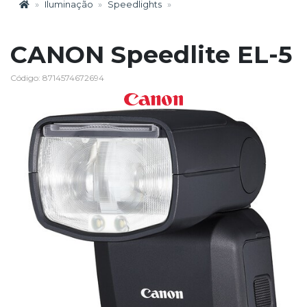
Iluminação
Speedlights
CANON Speedlite EL-5
Código: 8714574672694