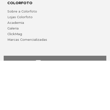
COLORFOTO
Sobre a Colorfoto
Lojas Colorfoto
Academia
Galeria
ClickMag
Marcas Comercializadas
lojaonline@colorfoto.pt
© 2026 COLORFOTO de Barreiros da Silva, Lda. Todos os
direitos reservados