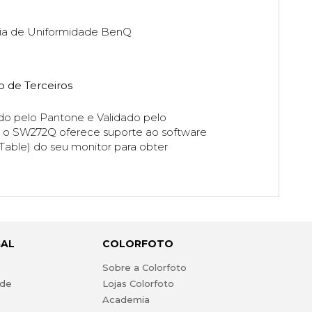
ogia de Uniformidade BenQ
o de Terceiros
do pelo Pantone e Validado pelo
o, o SW272Q oferece suporte ao software
Table) do seu monitor para obter
GAL
COLORFOTO
s
Sobre a Colorfoto
ade
Lojas Colorfoto
Academia