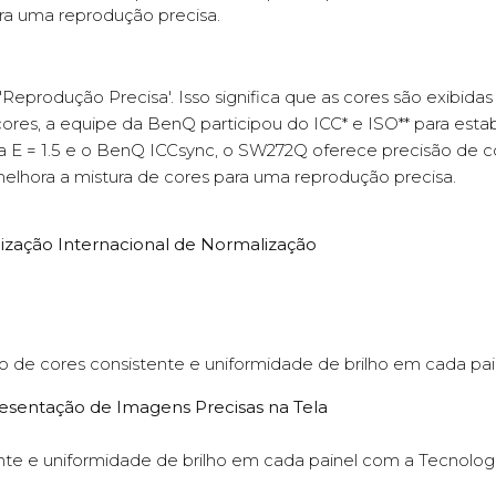
ara uma reprodução precisa.
produção Precisa'. Isso significa que as cores são exibid
cores, a equipe da BenQ participou do ICC* e ISO** para esta
 E = 1.5 e o BenQ ICCsync, o SW272Q oferece precisão de cor 
melhora a mistura de cores para uma reprodução precisa.
ização Internacional de Normalização
o de cores consistente e uniformidade de brilho em cada pai
esentação de Imagens Precisas na Tela
ente e uniformidade de brilho em cada painel com a Tecnol