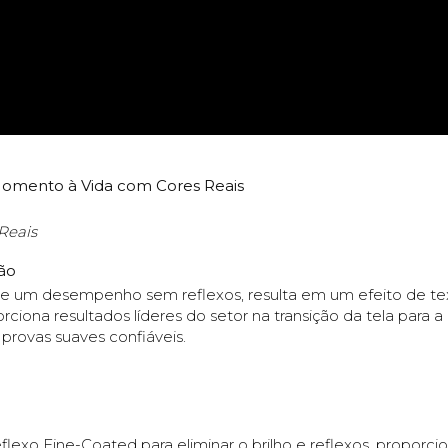
omento à Vida com Cores Reais
Reais
são
e um desempenho sem reflexos, resulta em um efeito de tex
ciona resultados líderes do setor na transição da tela para 
 provas suaves confiáveis.
lexo Fine-Coated para eliminar o brilho e reflexos, proporci