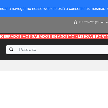
tinuar a navegar no nosso website está a consentir as mesmas
213 129 491 (Chama
NCERRADOS AOS SÁBADOS EM AGOSTO - LISBOA E PORT