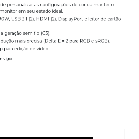
ode personalizar as configurações de cor ou manter o
onitor em seu estado ideal.
W, USB 3.1 (2), HDMI (2), DisplayPort e leitor de cartão
 geração sem fio (G3).
rodução mais precisa (Delta E = 2 para RGB e sRGB).
 para edição de vídeo.
em vigor