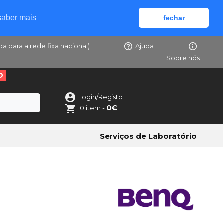
saber mais
fechar
da para a rede fixa nacional)
Ajuda
Sobre nós
O
Login/Registo
0€
0 item -
Serviços de Laboratório