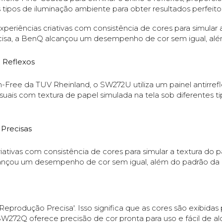
 tipos de iluminação ambiente para obter resultados perfeito
iências criativas com consistência de cores para simular a
cisa, a BenQ alcançou um desempenho de cor sem igual, além
 Reflexos
-Free da TUV Rheinland, o SW272U utiliza um painel antirrefl
isuais com textura de papel simulada na tela sob diferentes 
 Precisas
ativas com consistência de cores para simular a textura do p
ançou um desempenho de cor sem igual, além do padrão da i
rodução Precisa'. Isso significa que as cores são exibida
W272Q oferece precisão de cor pronta para uso e fácil de alc