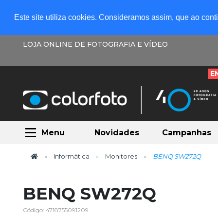
Este site utiliza cookies. Consideramos assim, que ao con
LOJA ONLINE DE FOTOGRAFIA E VÍDEO
E
Menu
Novidades
Campanhas
Informática
Monitores
BENQ SW272Q
BENQ SW272Q
Código: 4718755091209