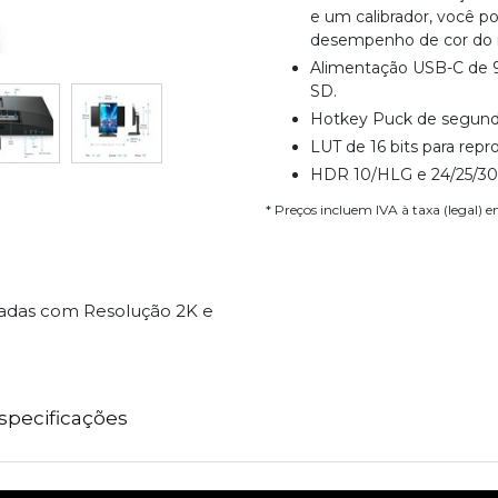
e um calibrador, você p
desempenho de cor do m
Alimentação USB-C de 90
SD.
Hotkey Puck de segunda
LUT de 16 bits para rep
HDR 10/HLG e 24/25/30p
* Preços incluem IVA à taxa (legal) 
adas com Resolução 2K e
specificações