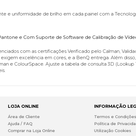
ente e uniformidade de brilho em cada painel com a Tecnol
 Pantone e Com Suporte de Software de Calibração de Víde
iados com as certificações Verificado pelo Calman, Valida
vos exigem excelência em cores, e a BenQ entrega. Além diss
alman e ColourSpace. Ajuste a tabela de consulta 3D (Lookup 
is.
LOJA ONLINE
INFORMAÇÃO LE
Área de Cliente
Termos e Condiçõe
Ajuda / FAQ
Política de Privacid
Comprar na Loja Online
Utilização Cookies