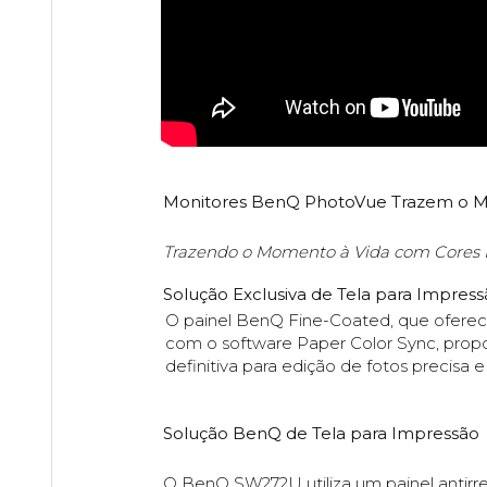
Monitores BenQ PhotoVue Trazem o M
Trazendo o Momento à Vida com Cores 
Solução Exclusiva de Tela para Impres
O painel BenQ Fine-Coated, que oferec
com o software Paper Color Sync, propor
definitiva para edição de fotos precisa e
Solução BenQ de Tela para Impressão
O BenQ SW272U utiliza um painel antirref