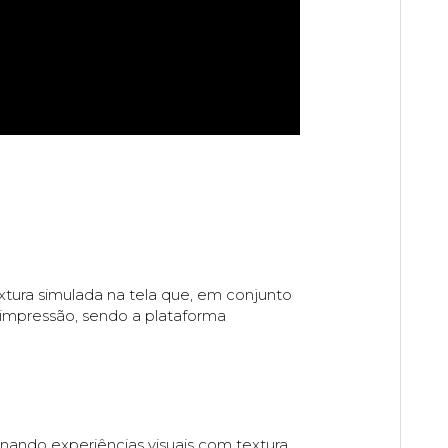
tura simulada na tela que, em conjunto
a impressão, sendo a plataforma
onando experiências visuais com textura