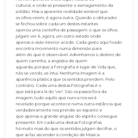
cultural, e onde se pressente o esmagamento da
solidão. Mas a aparente realidade sensível que
os olhos veem, é agora outra. Quando o obturador
se fechou sobre cada um destes instantes
operou uma centelha de passagem: o que os olhos
julgam ver é, agora, um outro estado onde
apenas a visão interior acede. Cada gesto aqui fixado
encontra movimento numa dimensão para
além do que é observável. Adivinhamos o destino de
quem caminha, a angústia de quem
aguarda, porque a Fotografia é lugar de Vida que,
não se vendo, se intui. Nenhuma imagem é a
aparência plástica que os sentidos prendem. Pelo
contrário. Cada uma destas Fotografias é o
que está para lá do 'ver'. São os passos fora da
imagem, tudo aquilo que nunca nos será
revelado porque acontece numa outra instância que
verdadeiramente nos prende ao espanto e
que apenas a grande angular do espírito consegue
pressentir. Em cada uma destas Fotografias
há muito mais do que os sentidos julgam decifrar, o
que as faz ascender à condição de Música.