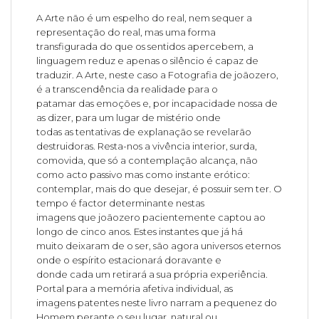
A Arte não é um espelho do real, nem sequer a
representação do real, mas uma forma
transfigurada do que os sentidos apercebem, a
linguagem reduz e apenas o silêncio é capaz de
traduzir. A Arte, neste caso a Fotografia de joãozero,
é a transcendência da realidade para o
patamar das emoções e, por incapacidade nossa de
as dizer, para um lugar de mistério onde
todas as tentativas de explanação se revelarão
destruidoras. Resta-nos a vivência interior, surda,
comovida, que só a contemplação alcança, não
como acto passivo mas como instante erótico:
contemplar, mais do que desejar, é possuir sem ter. O
tempo é factor determinante nestas
imagens que joãozero pacientemente captou ao
longo de cinco anos. Estes instantes que já há
muito deixaram de o ser, são agora universos eternos
onde o espírito estacionará doravante e
donde cada um retirará a sua própria experiência.
Portal para a memória afetiva individual, as
imagens patentes neste livro narram a pequenez do
Homem perante o seu lugar, natural ou