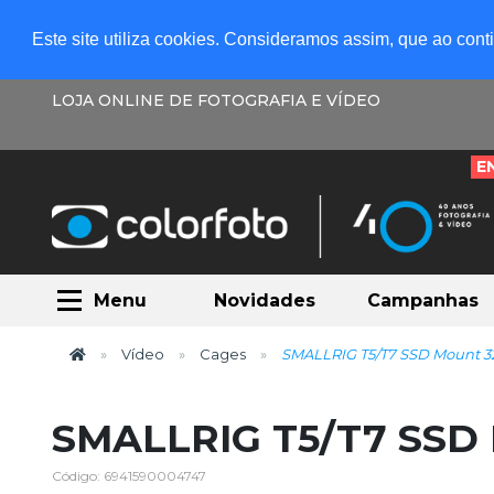
Este site utiliza cookies. Consideramos assim, que ao con
LOJA ONLINE DE FOTOGRAFIA E VÍDEO
E
Menu
Novidades
Campanhas
Vídeo
Cages
SMALLRIG T5/T7 SSD Mount 3
SMALLRIG T5/T7 SSD
Código: 6941590004747