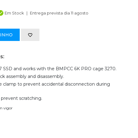
Em Stock
Entrega prevista dia 11 agosto
RINHO
s:
7 SSD and works with the BMPCC 6K PRO cage 3270.
uick assembly and disassembly.
 clamp to prevent accidental disconnection during
 prevent scratching.
em vigor