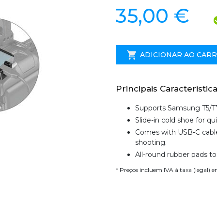
35,00 €
ADICIONAR AO CAR
Principais Caracteristica
Supports Samsung T5/T
Slide-in cold shoe for q
Comes with USB-C cable
shooting.
All-round rubber pads to
* Preços incluem IVA à taxa (legal) 