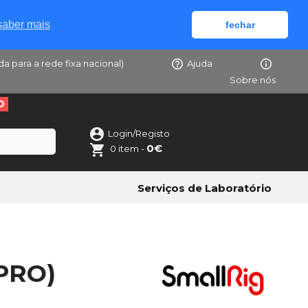
saber mais
fechar
da para a rede fixa nacional)
Ajuda
Sobre nós
O
Login/Registo
0€
0 item -
Serviços de Laboratório
PRO)