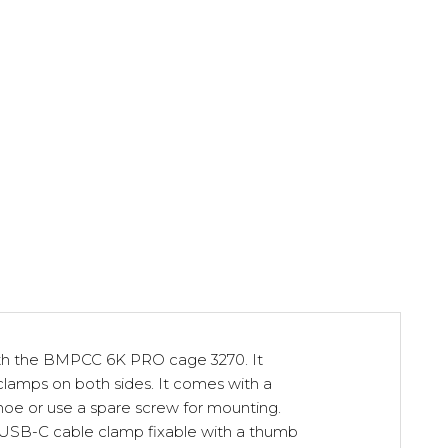
th the BMPCC 6K PRO cage 3270. It
clamps on both sides. It comes with a
 shoe or use a spare screw for mounting.
 a USB-C cable clamp fixable with a thumb