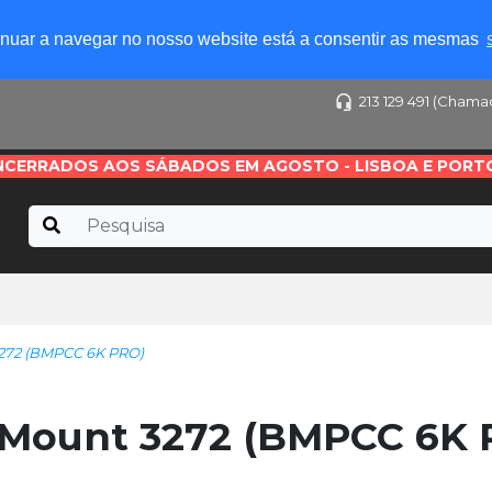
tinuar a navegar no nosso website está a consentir as mesmas
213 129 491 (Chama
NCERRADOS AOS SÁBADOS EM AGOSTO - LISBOA E PORT
272 (BMPCC 6K PRO)
 Mount 3272 (BMPCC 6K 