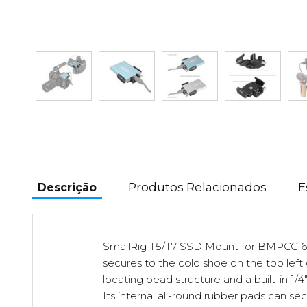
Produtos Relacionados
E
Descrição
SmallRig T5/T7 SSD Mount for BMPCC 6
secures to the cold shoe on the top left
locating bead structure and a built-in 1/
Its internal all-round rubber pads can s