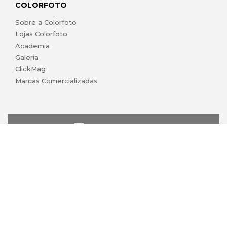
COLORFOTO
Sobre a Colorfoto
Lojas Colorfoto
Academia
Galeria
ClickMag
Marcas Comercializadas
lojaonline@colorfoto.pt
© 2026 COLORFOTO de Barreiros da Silva, Lda. Todos os
direitos reservados