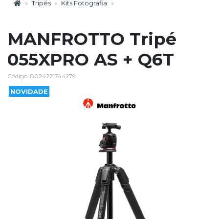
Tripés
Kits Fotografia
MANFROTTO Tripé
055XPRO AS + Q6T
Código: 8024221744279
NOVIDADE